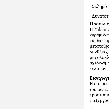
Σκληρότ
Δυνατότ
Προφίλ ε
Η Yibeinu
κεραμικώ
και διάφο
μεταποίησ
συνθήκες 
μια ολοκλ
σχεδιασμό
πελατών.
Εισαγωγή
Η εταιρεί
τρυπάνιες
προστασία
επεξεργασ