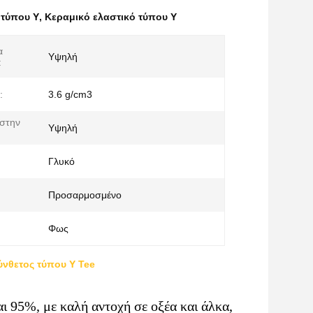
 τύπου Y
,
Κεραμικό ελαστικό τύπου Y
α
Υψηλή
:
:
3.6 g/cm3
 στην
Υψηλή
Γλυκό
Προσαρμοσμένο
Φως
ύνθετος τύπου Y Tee
ι 95%, με καλή αντοχή σε οξέα και άλκα,