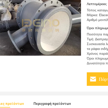
Λεπτομέρειες
Τόπος καταγω
Μάρκα: Elace
Αριθμό μοντέ
Όροι πληρωμή
Ποσότητα παρ
Τιμή: Διαπρα
Συσκευασία λε
τα ράφια σιδ
Χρόνος παράδ
Όροι πληρωμή
Δυνατότητα π
Πάρτ
ιες προϊόντων
Περιγραφή προϊόντων