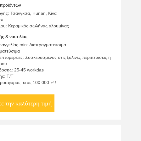
 προϊόντων
γής: Τσάνγκσα, Hunan, Κίνα
ra
λου: Κεραμικός σωλήνας αλουμίνας
ς & ναυτιλίας
αγγελίας min: Διαπραγματεύσιμα
γματεύσιμα
πτομέρειες: Συσκευασμένος στις ξύλινες περιπτώσεις ή
ήρου
οσης: 25-45 workdas
ς: Τ/Τ
ροσφοράς: έτος 100.000 ㎡/
ε την καλύτερη τιμή