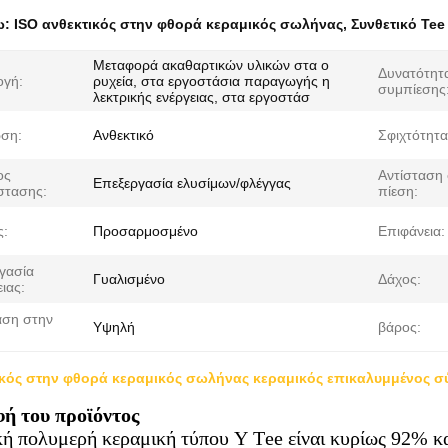
ω:
ISO ανθεκτικός στην φθορά κεραμικός σωλήνας
,
Συνθετικό Tee
Μεταφορά ακαθαρτικών υλικών στα ο
Δυνατότητ
γή:
ρυχεία, στα εργοστάσια παραγωγής η
συμπίεσης
λεκτρικής ενέργειας, στα εργοστάσ
ση:
Ανθεκτικό
Σφιχτότητα
ος
Αντίσταση
Επεξεργασία ελυσίμων/φλέγγας
στασης:
πίεση:
ς:
Προσαρμοσμένο
Επιφάνεια:
γασία
Γυαλισμένο
Δάχος:
ιας:
αση στην
Υψηλή
βάρος:
ικός στην φθορά κεραμικός σωλήνας κεραμικός επικαλυμμένος σ
ή του προϊόντος
ή πολυμερή κεραμική τύπου Y Tee είναι κυρίως 92% κα