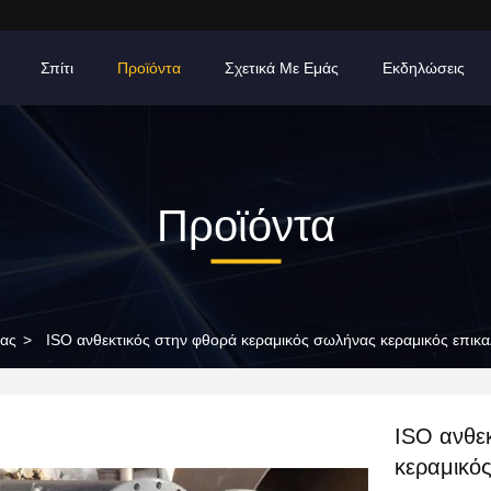
Σπίτι
Προϊόντα
Σχετικά Με Εμάς
Εκδηλώσεις
Προϊόντα
νας
>
ISO ανθεκτικός στην φθορά κεραμικός σωλήνας κεραμικός επικ
ISO ανθε
κεραμικό