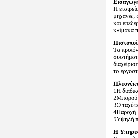
Εισαγωγή
Η εταιρεί
μηχανές, 
και επεξε
κλίμακα π
Πιστοποί
Τα προϊόν
συστήματ
διαχείρισ
το εργοστ
Πλεονέκτ
1Η διαδι
2Μπορούμε
3Ο ταχύτε
4Παροχή 
5Υψηλή πο
Η Υπηρεσ