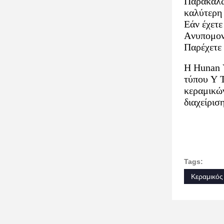
Παρακαλώ 
καλύτερη 
Εάν έχετε
Ανυπομονο
Παρέχετε 
Η Hunan 
τύπου Y 
κεραμικών
διαχείρισ
Tags:
Κεραμικός