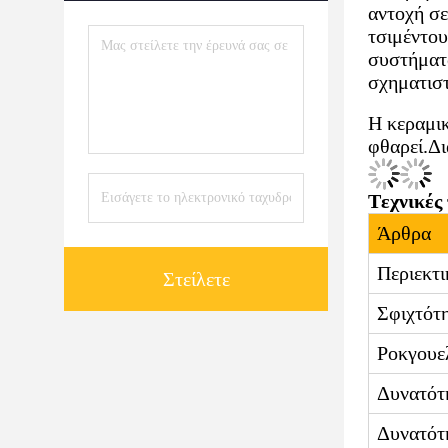
αντοχή σε
τσιμέντου
συστήματα
σχηματιστ
Η κεραμικ
φθαρεί.Δι
Τεχνικές
Άρθρα
Περιεκτι
Στείλετε
Σφιχτότ
Ροκγουε
Δυνατότ
Δυνατότ