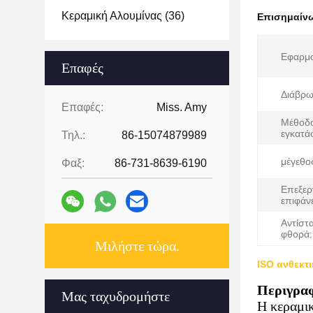
Κεραμική Αλουμίνας
(36)
Επισημαίν
Εφαρμο
Επαφές
Διάβρω
Επαφές:
Miss. Amy
Μέθοδ
εγκατά
Τηλ.:
86-15074879989
μέγεθο
Φαξ:
86-731-8639-6190
Επεξερ
επιφάνε
Αντίστ
φθορά:
Μιλήστε τώρα.
ISO ανθεκτ
Περιγραφ
Μας ταχυδρομήστε
Η κεραμικ