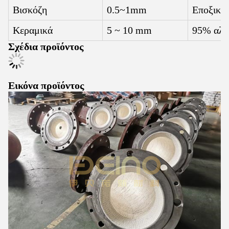
Βισκόζη
0.5~1mm
Εποξική 
Κεραμικά
5 ~ 10 mm
95% αλο
Σχέδια προϊόντος
Εικόνα προϊόντος