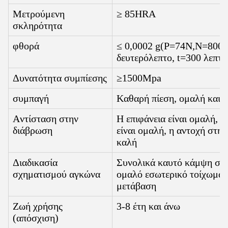
Μετρούμενη
≥ 85HRA
σκληρότητα
φθορά
≤ 0,0002 g
(
P=74N
,
N=800 
δευτερόλεπτο, t=300 λεπτά
Δυνατότητα συμπίεσης
≥1500Mpa
συμπαγή
Καθαρή πίεση, ομαλή και 
Αντίσταση στην
Η επιφάνεια είναι ομαλή, η
διάβρωση
είναι ομαλή, η αντοχή στην
καλή
Διαδικασία
Συνολικά καυτό κάμψη σχ
σχηματισμού αγκώνα
ομαλό εσωτερικό τοίχωμα,
μετάβαση
Ζωή χρήσης
3-8 έτη και άνω
(απόσχιση)