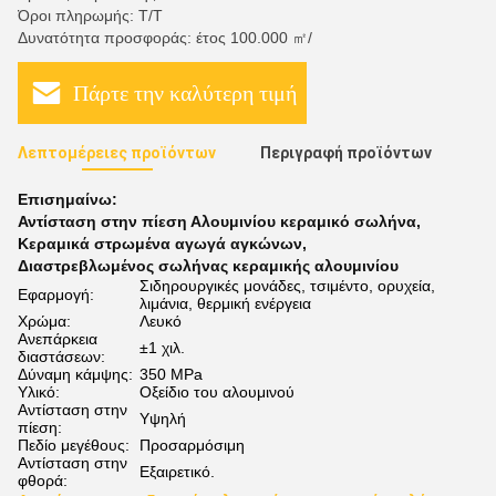
Όροι πληρωμής: Τ/Τ
Δυνατότητα προσφοράς: έτος 100.000 ㎡/
Πάρτε την καλύτερη τιμή
Λεπτομέρειες προϊόντων
Περιγραφή προϊόντων
Επισημαίνω:
Αντίσταση στην πίεση Αλουμινίου κεραμικό σωλήνα
,
Κεραμικά στρωμένα αγωγά αγκώνων
,
Διαστρεβλωμένος σωλήνας κεραμικής αλουμινίου
Σιδηρουργικές μονάδες, τσιμέντο, ορυχεία,
Εφαρμογή:
λιμάνια, θερμική ενέργεια
Χρώμα:
Λευκό
Ανεπάρκεια
±1 χιλ.
διαστάσεων:
Δύναμη κάμψης:
350 MPa
Υλικό:
Οξείδιο του αλουμινού
Αντίσταση στην
Υψηλή
πίεση:
Πεδίο μεγέθους:
Προσαρμόσιμη
Αντίσταση στην
Εξαιρετικό.
φθορά: