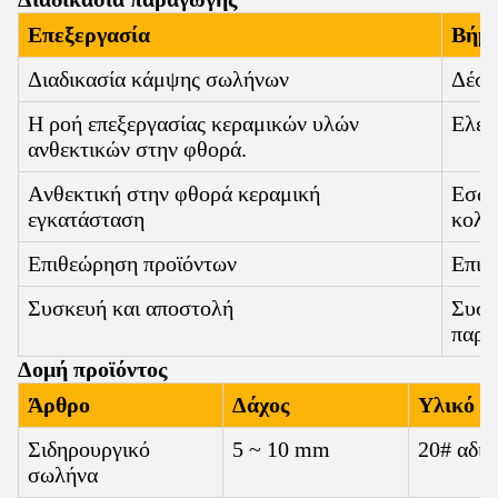
Επεξεργασία
Βήμα
Διαδικασία κάμψης σωλήνων
Δέσμ
Η ροή επεξεργασίας κεραμικών υλών
Ελέγ
ανθεκτικών στην φθορά.
Ανθεκτική στην φθορά κεραμική
Εσωτ
εγκατάσταση
κολλ
Επιθεώρηση προϊόντων
Επιθ
Συσκευή και αποστολή
Συσκ
παρά
Δομή προϊόντος
Άρθρο
Δάχος
Υλικό
Σιδηρουργικό
5 ~ 10 mm
20# αδι
σωλήνα