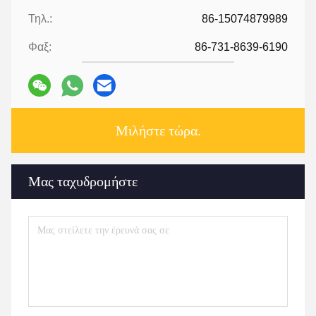
Τηλ.:
86-15074879989
Φαξ:
86-731-8639-6190
Μιλήστε τώρα.
Μας ταχυδρομήστε