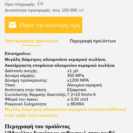
Όροι πληρωμής: Τ/Τ
Δυνατότητα προσφοράς: έτος 100.000 ㎡/
Πάρτε την καλύτερη τιμή
Λεπτομέρειες προϊόντων
Περιγραφή προϊόντων
Επισημαίνω:
Μεγάλη διάμετρος αλουμινένιο κεραμικό σωλήνα
,
Ακατέργαστη επιφάνεια αλουμινίου κεραμικό σωλήνα
Διάσταση ανοχής:
±1 χιλ.
Δύναμη κάμψης:
350 MPa
Δύναμη πρόσκρουσης:
≥1200 MPA
Υλικό:
Αλουμίνα κεραμική
Αντίσταση στην πίεση:
Εξαιρετικό.
Συντελεστής θερμικής διαστολής:
7.2×10 6m/m.K.
Φθορά του όγκου:
≤ 0,02 cm3
Ροκγουελ Σκληρότητα:
≥ 85HRA
Μεγάλη διάμετρος αλουμινένιο κεραμικό σωλήνα ανθεκτικό
στην τριβή λεία επιφάνεια
Περιγραφή του προϊόντος