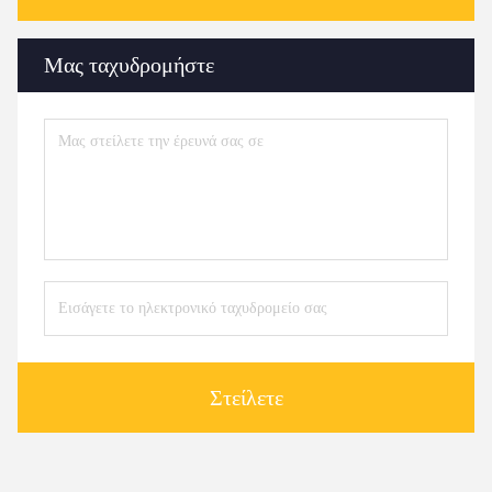
Μας ταχυδρομήστε
Στείλετε