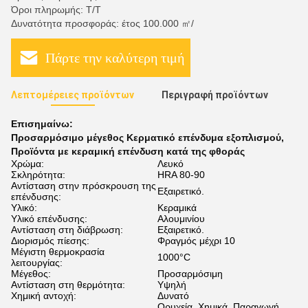
Όροι πληρωμής: Τ/Τ
Δυνατότητα προσφοράς: έτος 100.000 ㎡/
Πάρτε την καλύτερη τιμή
Λεπτομέρειες προϊόντων
Περιγραφή προϊόντων
Επισημαίνω:
Προσαρμόσιμο μέγεθος Κερματικό επένδυμα εξοπλισμού
,
Προϊόντα με κεραμική επένδυση κατά της φθοράς
Χρώμα:
Λευκό
Σκληρότητα:
HRA 80-90
Αντίσταση στην πρόσκρουση της
Εξαιρετικό.
επένδυσης:
Υλικό:
Κεραμικά
Υλικό επένδυσης:
Αλουμινίου
Αντίσταση στη διάβρωση:
Εξαιρετικό.
Διορισμός πίεσης:
Φραγμός μέχρι 10
Μέγιστη θερμοκρασία
1000°C
λειτουργίας:
Μέγεθος:
Προσαρμόσιμη
Αντίσταση στη θερμότητα:
Υψηλή
Χημική αντοχή:
Δυνατό
Ορυχεία, Χημικά, Παραγωγή