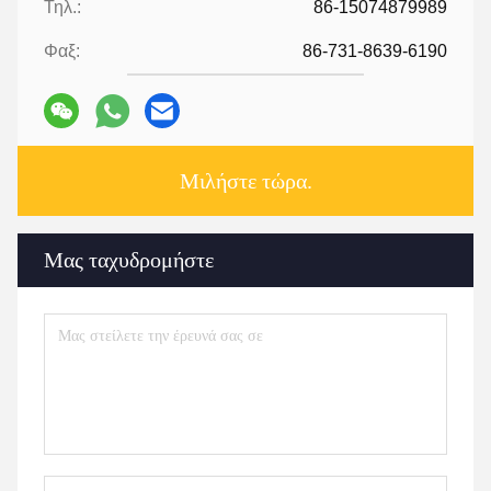
Τηλ.:
86-15074879989
Φαξ:
86-731-8639-6190
Μιλήστε τώρα.
Μας ταχυδρομήστε