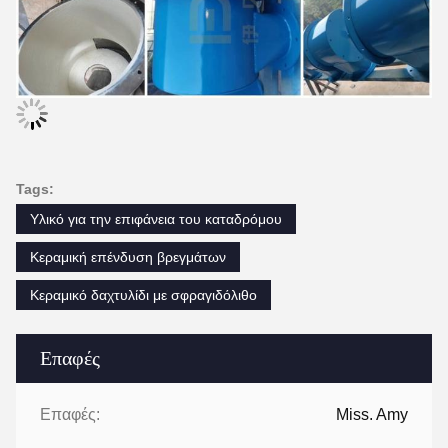
Tags:
Υλικό για την επιφάνεια του καταδρόμου
Κεραμική επένδυση βρεγμάτων
Κεραμικό δαχτυλίδι με σφραγιδόλιθο
Επαφές
Επαφές:
Miss. Amy