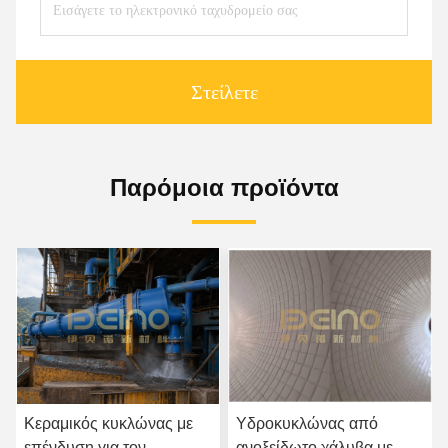
Στείλετε
Παρόμοια προϊόντα
Κεραμικός κυκλώνας με
Υδροκυκλώνας από
επένδυση για τον
ανοξείδωτο χάλυβα με