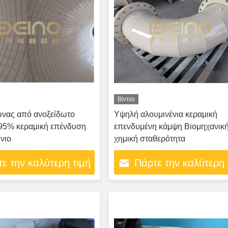
Βίντεο
νας από ανοξείδωτο
Υψηλή αλουμινένια κεραμική
 95% κεραμική επένδυση
επενδυμένη κάμψη Βιομηχανικ
νιο
χημική σταθερότητα
ε την καλύτερη τιμή
Πάρτε την καλύτερη 