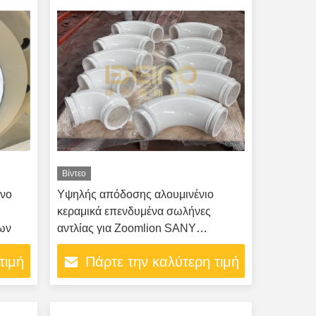
κεραμικό επενδυμένος σωλήνας
Βίντεο
ένο
Υψηλής απόδοσης αλουμινένιο
κεραμικά επενδυμένα σωλήνες
ων
αντλίας για Zoomlion SANY
Σιδηρουργικά φορτηγά αντλιών
τιμή
Πάρτε την καλύτερη τιμή
παγκόσμια εξαγωγή μηχανημάτων
μηχανικής ανταλλακτικά