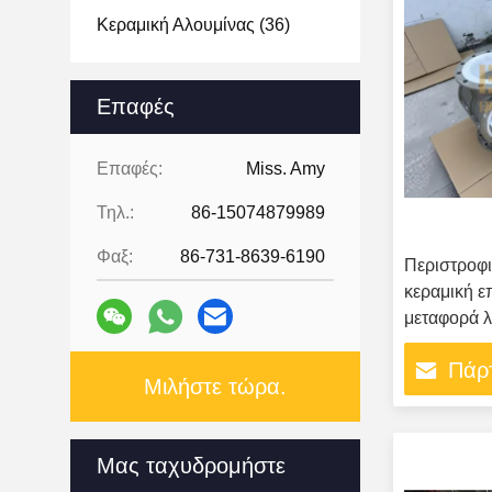
Κεραμική Αλουμίνας
(36)
Επαφές
Επαφές:
Miss. Amy
Τηλ.:
86-15074879989
Φαξ:
86-731-8639-6190
Περιστροφι
κεραμική ε
μεταφορά λ
Πάρτ
Μιλήστε τώρα.
Μας ταχυδρομήστε