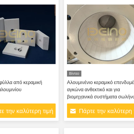
Βίντεο
φύλλα από κεραμική
Αλουμινένιο κεραμικό επενδυμ
λουμινίου
αγκώνα ανθεκτικό και για
βιομηχανικά συστήματα σωλήν
ε την καλύτερη τιμή
Πάρτε την καλύτερη 