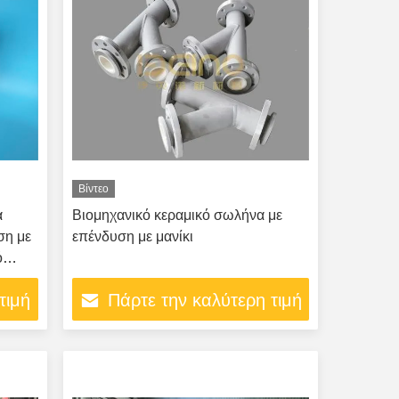
Βίντεο
α
Βιομηχανικό κεραμικό σωλήνα με
ση με
επένδυση με μανίκι
ό
τιμή
Πάρτε την καλύτερη τιμή
ι