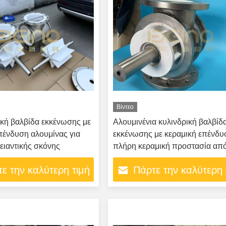
Βίντεο
κή βαλβίδα εκκένωσης με
Αλουμινένια κυλινδρική βαλβίδ
πένδυση αλουμίνας για
εκκένωσης με κεραμική επένδυ
ειαντικής σκόνης
πλήρη κεραμική προστασία απ
φθορά, αντοχή σε υψηλές
ε την καλύτερη τιμή
Πάρτε την καλύτερη 
θερμοκρασίες και διάβρωση κα
μακρά διάρκεια ζωής