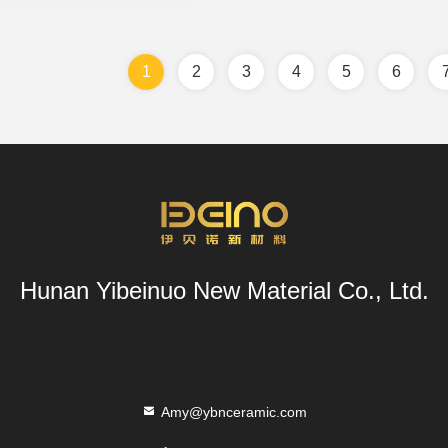
1
2
3
4
5
6
Hunan Yibeinuo New Material Co., Ltd.
Amy@ybnceramic.com