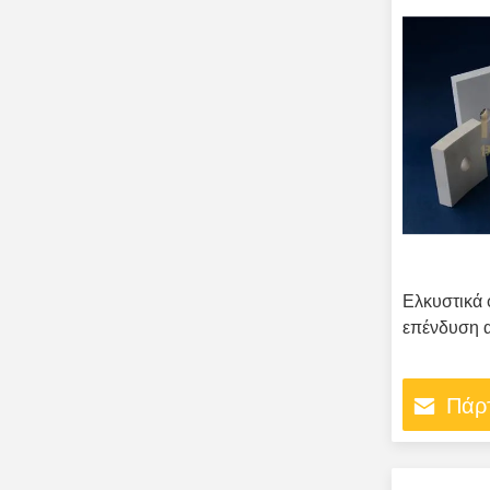
Ελκυστικά 
επένδυση α
Πάρτ