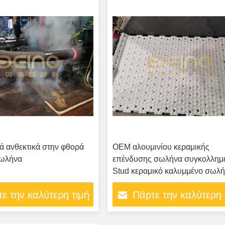
ά ανθεκτικά στην φθορά
OEM αλουμινίου κεραμικής
σωλήνα
επένδυσης σωλήνα συγκολλημέ
Stud κεραμικό καλυμμένο σωλ
ε την καλύτερη τιμή
Πάρτε την καλύτερη 