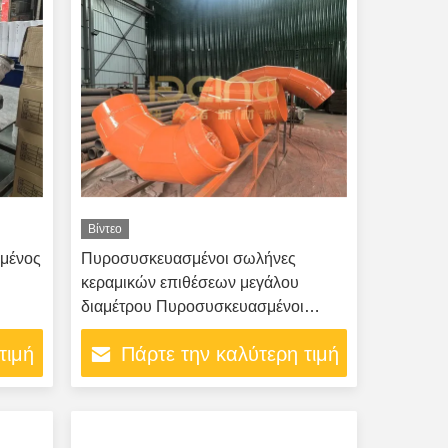
Βίντεο
μένος
Πυροσυσκευασμένοι σωλήνες
κεραμικών επιθέσεων μεγάλου
διαμέτρου Πυροσυσκευασμένοι
σωλήνες κεραμικών κεραμικών
τιμή
Πάρτε την καλύτερη τιμή
πλακών Πυροσυσκευασμένοι
σωλήνες κεραμικών επιθέσεων για τη
μεταφορά λιπασμάτων εξορυκτών
Σιμέντο εργοστάσιο άνθρακα σκόνη