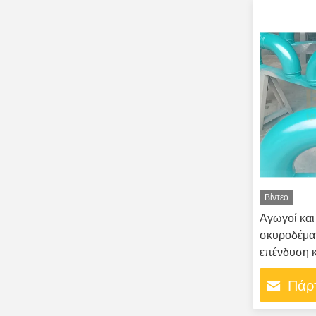
Βίντεο
Αγωγοί και
σκυροδέμα
επένδυση κ
χάλυβα χα
Πάρτ
αντοχής