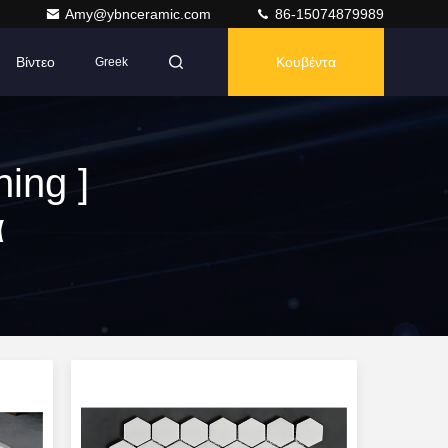
Amy@ybnceramic.com
86-15074879989
Βίντεο
Κουβέντα
Greek
ing ]
α