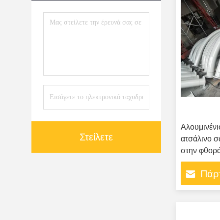
Αλουμινένι
Στείλετε
ατσάλινο σ
στην φθορ
Πάρτ