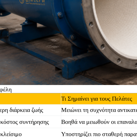
φέλη
Τι Σημαίνει για τους Πελάτες
ερη διάρκεια ζωής
Μειώνει τη συχνότητα αντικα
 κόστος συντήρησης
Βοηθά να μειωθούν οι επαναλα
 κλείσιμο
Υποστηρίζει πιο σταθερή παρ