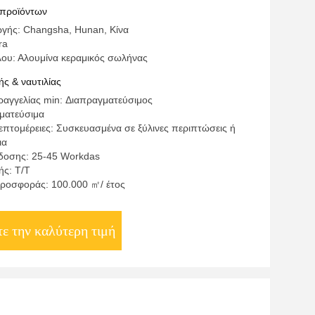
υσα σκόνη
 προϊόντων
γής: Changsha, Hunan, Κίνα
ra
λου: Αλουμίνα κεραμικός σωλήνας
ς & ναυτιλίας
αγγελίας min: Διαπραγματεύσιμος
γματεύσιμα
επτομέρειες: Συσκευασμένα σε ξύλινες περιπτώσεις ή
ια
δοσης: 25-45 Workdas
ς: T/T
ροσφοράς: 100.000 ㎡/ έτος
ε την καλύτερη τιμή