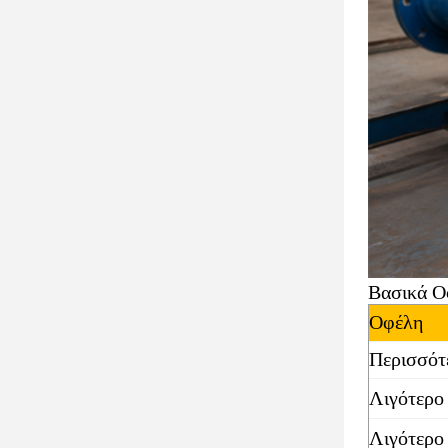
Βασικά Ο
Οφέλη
Περισσότ
Λιγότερο
Λιγότερο