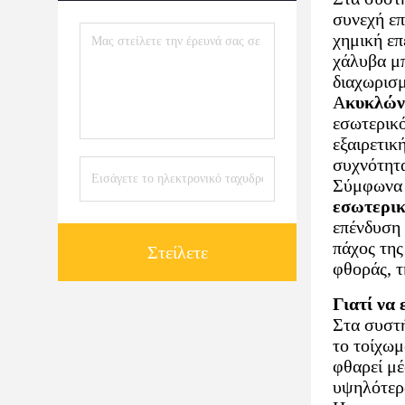
συνεχή επ
χημική επ
χάλυβα μ
διαχωρισμ
Α
κυκλών
εσωτερικό
εξαιρετικ
συχνότητα
Σύμφωνα μ
εσωτερικ
επένδυση 
πάχος της
Στείλετε
φθοράς, τ
Γιατί να
Στα συστή
το τοίχωμ
φθαρεί μέ
υψηλότερα