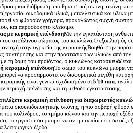
ίδραση και διάβρωση από θραυστική σκόνη, σκόνη και 
εξεργασία, οικοδομικά υλικά, μεταλλευτικά και υλικά 
πορεί να φθαρούν γρήγορα, προκαλώντας συχνή συντήρ
ού, και απροσδόκητο κλείσιμο.
ας με κεραμική επένδυση
Με την εγκατάσταση ανθεκτι
 του ατσάλινου σώματος του κυκλώνα,Ο εξοπλισμός συν
ή αντοχή στην υγρασία της κεραμικήςΒοηθά στην παράτ
ς συντήρησης και στην προστασία των υλικών από την 
ε τη δομή του προϊόντος, ο κυκλώνας κατασκευάζεται
ή κεραμική επένδυση
Το σώμα του κυκλώνα μπορεί να 
μπορεί να προσαρμοστεί σε διαφορετικά μεγέθη και σ
 κεραμικής είναι γενικά σχεδιασμένο σε
5 ̊10 mm
, ανάλο
ην περιοχή επένδυσης και τη μέθοδο εγκατάστασης.
 επιλέξετε κεραμική επένδυση για διαχωριστές κυκλ
ματα σκουπιδοποιητικής σκόνης, η πιο σοβαρή φθορά ε
α του κυλίνδρου, το τμήμα κώνου και την περιοχή εξόδο
σα, το εργοστάσιο μπορεί να αντιμετωπίσει επισκευές ε
 λειτουργικά έξοδα.