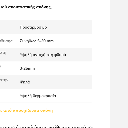
μού σκουπιστικής σκόνης
,
Προσαρμόσιμο
νδυσης:
Συνήθως 6-20 mm
 στη
Υψηλή αντοχή στη φθορά
α
3-25mm
:
 στην
Ψηλά
Υψηλή θερμοκρασία
νης από αποσχίζουσα σκόνη
αχωριστές κυκλώνων εκτίθενται συχνά σε