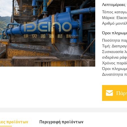
αποσχίζο
Λεπτομέρειες
Τόπος καταγω
Μάρκα: Elace
Αριθμό μοντέ
Όροι πληρωμή
Ποσότητα παρ
Τιμή: Διαπρα
Συσκευασία λ
σιδερένια ράφ
Χρόνος παρά
Όροι πληρωμή
Δυνατότητα π
Πάρτ
ιες προϊόντων
Περιγραφή προϊόντων