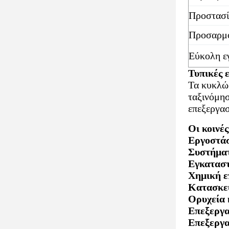
Προστασί
Προσαρμο
Εύκολη ε
Τυπικές 
Τα κυκλώ
ταξινόμησ
επεξεργασ
Οι κοινέ
Εργοστάσ
Συστήματ
Εγκαταστ
Χημική ε
Κατασκευ
Ορυχεία 
Επεξεργα
Επεξεργα