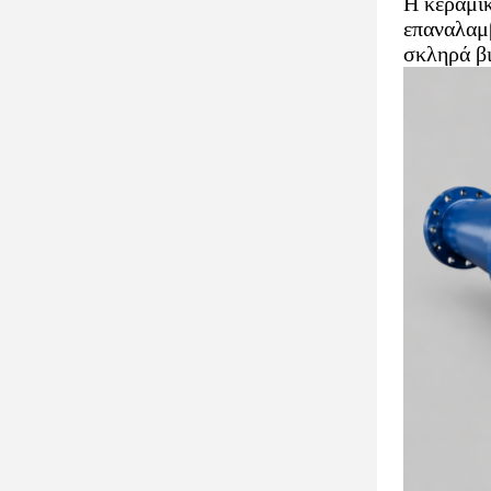
Η κεραμικ
επαναλαμβ
σκληρά β