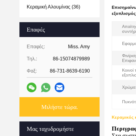
Κεραμική Αλουμίνας
(36)
Επισημαίν
εξοπλισμός
Απαίτη
Επαφές
συντήρ
Εφαρμο
Επαφές:
Miss. Amy
Φινίρι
Τηλ.:
86-15074879989
Επιφαν
Κοινοί 
Φαξ:
86-731-8639-6190
εξοπλι
Χρώμα
Πυκνότ
Μιλήστε τώρα.
Κεραμικός 
Περιγραφ
Μας ταχυδρομήστε
Στα συστή