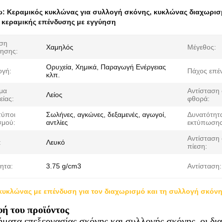
ω:
Κεραμικός κυκλώνας για συλλογή σκόνης
,
κυκλώνας διαχωρισ
 κεραμικής επένδυσης με εγγύηση
ση
Χαμηλός
Μέγεθος:
ησης:
Ορυχεία, Χημικά, Παραγωγή Ενέργειας
γή:
Πάχος επέ
κλπ.
σμα
Αντίσταση
Λείος
είας:
φθορά:
τύποι
Σωλήνες, αγκώνες, δεξαμενές, αγωγοί,
Δυνατότητ
σμού:
αντλίες
εκτύπωσης
Αντίσταση
:
Λευκό
πίεση:
ητα:
3.75 g/cm3
Αντίσταση:
κυκλώνας με επένδυση για τον διαχωρισμό και τη συλλογή σκό
ή του προϊόντος
ματα επεξεργασίας σκόνης και συλλογής σκόνης, οι δι