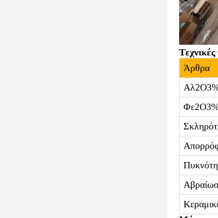
Τεχνικές
Άρθρα
Αλ
2
Ο
3
Φε
2
Ο
3
Σκληρότ
Απορρόφ
Πυκνότη
Αβραίωσ
Κεραμικ