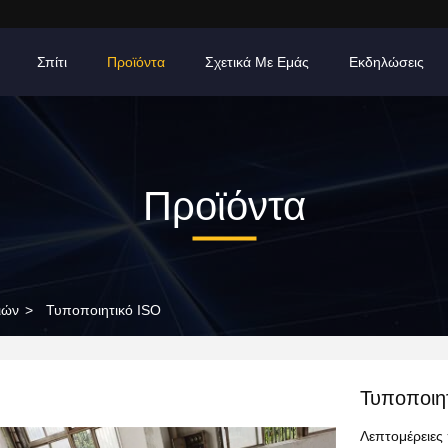
Σπίτι
Προϊόντα
Σχετικά Με Εμάς
Εκδηλώσεις
Προϊόντα
ιών
>
Τυποποιητικό ISO
Τυποποιη
Λεπτομέρειες