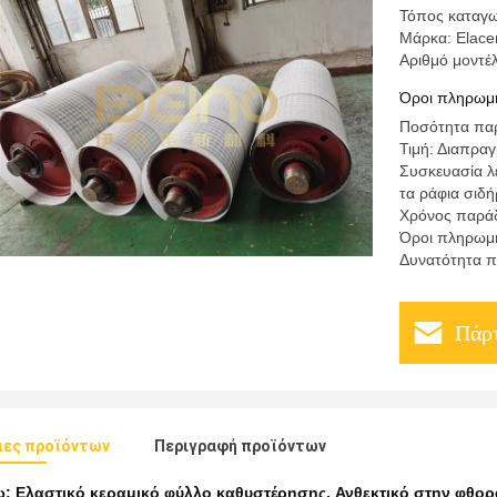
Τόπος καταγω
Μάρκα: Elace
Αριθμό μοντέ
Όροι πληρωμή
Ποσότητα παρ
Τιμή: Διαπρα
Συσκευασία λε
τα ράφια σιδ
Χρόνος παράδ
Όροι πληρωμή
Δυνατότητα π
Πάρτ
ιες προϊόντων
Περιγραφή προϊόντων
ω:
Ελαστικό κεραμικό φύλλο καθυστέρησης
,
Ανθεκτικό στην φθο