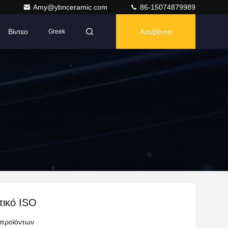
Amy@ybnceramic.com
86-15074879989
Βίντεο
Κουβέντα
Greek
τικό ISO
 προϊόντων