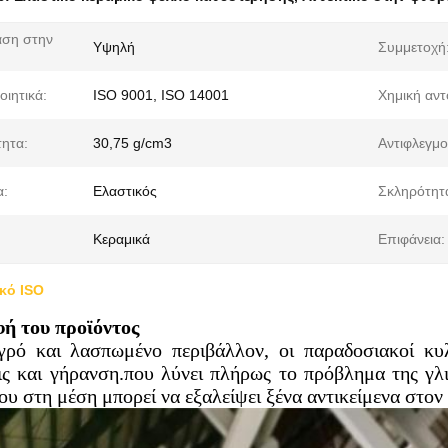
αση στην
Υψηλή
Συμμετοχή
οιητικά:
ISO 9001, ISO 14001
Χημική αντ
τητα:
30,75 g/cm3
Αντιφλεγμ
α:
Ελαστικός
Σκληρότητ
Κεραμικά
Επιφάνεια:
κό ISO
ή του προϊόντος
γρό και λασπωμένο περιβάλλον, οι παραδοσιακοί κυλ
ις και γήρανση.που λύνει πλήρως το πρόβλημα της γλ
ου στη μέση μπορεί να εξαλείψει ξένα αντικείμενα στον