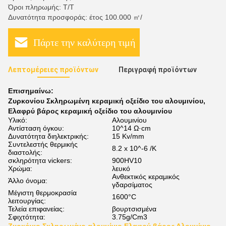
Όροι πληρωμής: Τ/Τ
Δυνατότητα προσφοράς: έτος 100.000 ㎡/
Πάρτε την καλύτερη τιμή
Λεπτομέρειες προϊόντων
Περιγραφή προϊόντων
Επισημαίνω:
Ζυρκονίου Σκληρωμένη κεραμική οξείδιο του αλουμινίου
,
Ελαφρύ βάρος κεραμική οξείδιο του αλουμινίου
Υλικό:
Αλουμινίου
Αντίσταση όγκου:
10^14 Ω·cm
Δυνατότητα διηλεκτρικής:
15 Kv/mm
Συντελεστής θερμικής
8.2 x 10^-6 /K
διαστολής:
σκληρότητα vickers:
900HV10
Χρώμα:
λευκό
Ανθεκτικός κεραμικός
Άλλο όνομα:
γδαρσίματος
Μέγιστη θερμοκρασία
1600°C
λειτουργίας:
Τελεία επιφανείας:
βουρτσισμένα
Σφιχτότητα:
3.75g/Cm3