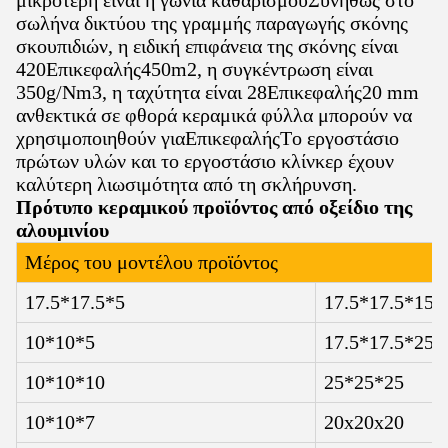
μικρότερη είναι η γωνία καθαρισμούΣυνήθως στο
σωλήνα δικτύου της γραμμής παραγωγής σκόνης
σκουπιδιών, η ειδική επιφάνεια της σκόνης είναι
420
Επικεφαλής
450m2, η συγκέντρωση είναι
350g/Nm3, η ταχύτητα είναι 28
Επικεφαλής
20 mm
ανθεκτικά σε φθορά κεραμικά φύλλα μπορούν να
χρησιμοποιηθούν για
Επικεφαλής
Το εργοστάσιο
πρώτων υλών και το εργοστάσιο κλίνκερ έχουν
καλύτερη λιωσιμότητα από τη σκλήρυνση.
Πρότυπο κεραμικού προϊόντος από οξείδιο της
αλουμινίου
Μέρος του μοντέλου προϊόντος
17.5*17.5*5
17.5*17.5*15
10*10*5
17.5*17.5*25
10*10*10
25*25*25
10*10*7
20x20x20