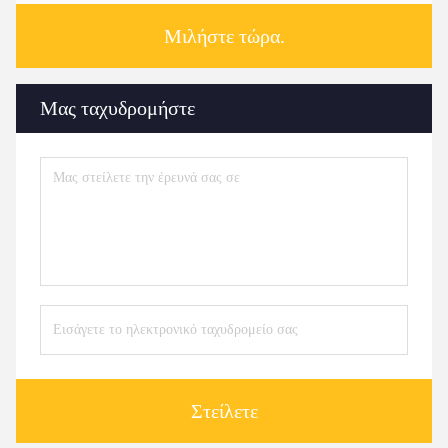
Μιλήστε τώρα.
Μας ταχυδρομήστε
Στείλετε