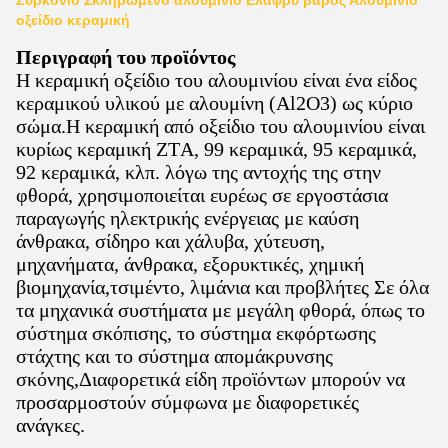
Ζυρκόνιο Σκληρωμένο αλουμίνιο Ελαφρύ βάρος Αλουμίνιο
οξείδιο κεραμική
Περιγραφή του προϊόντος
Η κεραμική οξείδιο του αλουμινίου είναι ένα είδος
κεραμικού υλικού με αλουμίνη (Al2O3) ως κύριο
σώμα.Η κεραμική από οξείδιο του αλουμινίου είναι
κυρίως κεραμική ZTA, 99 κεραμικά, 95 κεραμικά,
92 κεραμικά, κλπ. λόγω της αντοχής της στην
φθορά, χρησιμοποιείται ευρέως σε εργοστάσια
παραγωγής ηλεκτρικής ενέργειας με καύση
άνθρακα, σίδηρο και χάλυβα, χύτευση,
μηχανήματα, άνθρακα, εξορυκτικές, χημική
βιομηχανία,τσιμέντο, λιμάνια και προβλήτες Σε όλα
τα μηχανικά συστήματα με μεγάλη φθορά, όπως το
σύστημα σκόπισης, το σύστημα εκφόρτωσης
στάχτης και το σύστημα απομάκρυνσης
σκόνης,Διαφορετικά είδη προϊόντων μπορούν να
προσαρμοστούν σύμφωνα με διαφορετικές
ανάγκες.