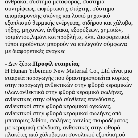
άνθρακα, σύστημα μεταφοράς, σύστημα
συντρίψεως, εκφόρτωσης στάχτης, σύστημα
απομάκρυνσης σκόνης και λοιπό μηχανικό
εξοπλισμό θερμικής ενέργειας, σιδήρου και χάλυβα,
τήξης, μηχανών, άνθρακα, εξορύξεων, χημικών,
τσιμέντου,λιμάνι και προβλήτα, κλπ. Διαφορετικοί
τύποι προϊόντων μπορούν να επιλεγούν σύμφωνα
με διαφορετικές ανάγκες
- Δεν ξέρω.
Προφίλ εταιρείας
Η Hunan Yibeinuo New Material Co., Ltd είναι μια
εταιρεία παραγωγής που δραστηριοποιείται κυρίως
στην παραγωγή ανθεκτικών στην φθορά κεραμικών
υλών.ανθεκτικά στην φθορά κεραμικά σωλήνες,
ανθεκτικές στην φθορά σύνθετες επενδύσεις,
ανθεκτικοί στην φθορά κεραμικοί αγκώνες,
ανθεκτικοί στην φθορά κεραμικοί σωλήνες από
μπαταρίες λιθίου, σωλήνες αντλίας σκυροδέματος
με κεραμική επένδυση, ανθεκτικές στην φθορά
πλακέτες από χάλυβα,και συνολικού εξοπλισμού