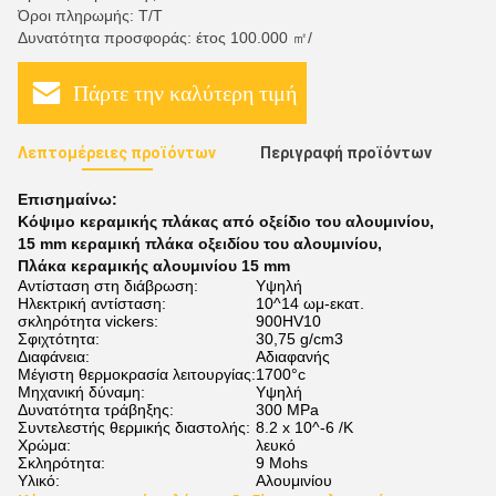
Όροι πληρωμής: Τ/Τ
Δυνατότητα προσφοράς: έτος 100.000 ㎡/
Πάρτε την καλύτερη τιμή
Λεπτομέρειες προϊόντων
Περιγραφή προϊόντων
Επισημαίνω:
Κόψιμο κεραμικής πλάκας από οξείδιο του αλουμινίου
,
15 mm κεραμική πλάκα οξειδίου του αλουμινίου
,
Πλάκα κεραμικής αλουμινίου 15 mm
Αντίσταση στη διάβρωση:
Υψηλή
Ηλεκτρική αντίσταση:
10^14 ωμ-εκατ.
σκληρότητα vickers:
900HV10
Σφιχτότητα:
30,75 g/cm3
Διαφάνεια:
Αδιαφανής
Μέγιστη θερμοκρασία λειτουργίας:
1700°c
Μηχανική δύναμη:
Υψηλή
Δυνατότητα τράβηξης:
300 MPa
Συντελεστής θερμικής διαστολής:
8.2 x 10^-6 /K
Χρώμα:
λευκό
Σκληρότητα:
9 Mohs
Υλικό:
Αλουμινίου