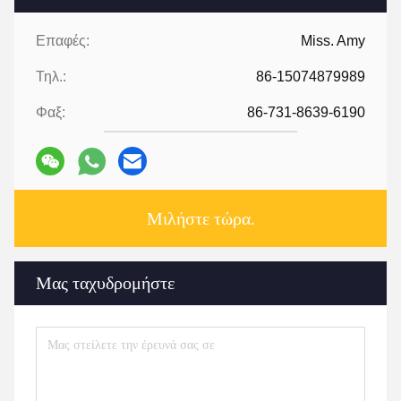
Επαφές:
Miss. Amy
Τηλ.:
86-15074879989
Φαξ:
86-731-8639-6190
Μιλήστε τώρα.
Μας ταχυδρομήστε