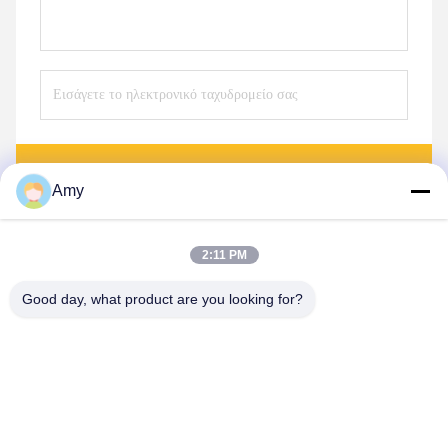
Στείλετε
Amy
2:11 PM
Good day, what product are you looking for?
Hunan Yibeinuo New Material Co., Ltd.
Amy@ybnceramic.com
86-15074879989