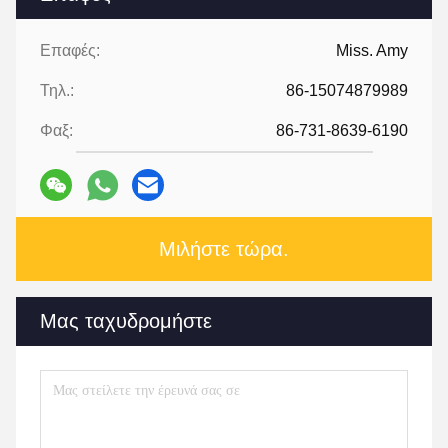
Επαφές:
Miss. Amy
Τηλ.:
86-15074879989
Φαξ:
86-731-8639-6190
Μιλήστε τώρα.
Μας ταχυδρομήστε