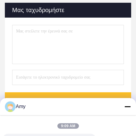
Μας ταχυδρομήστε
Στείλετε
Amy
9:09 AM