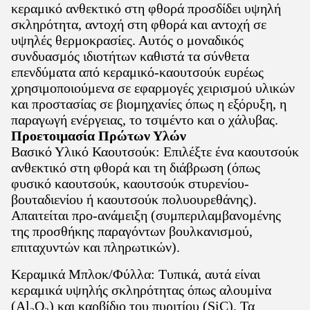
κεραμικό ανθεκτικό στη φθορά προσδίδει υψηλή
σκληρότητα, αντοχή στη φθορά και αντοχή σε
υψηλές θερμοκρασίες. Αυτός ο μοναδικός
συνδυασμός ιδιοτήτων καθιστά τα σύνθετα
επενδύματα από κεραμικό-καουτσούκ ευρέως
χρησιμοποιούμενα σε εφαρμογές χειρισμού υλικών
και προστασίας σε βιομηχανίες όπως η εξόρυξη, η
παραγωγή ενέργειας, το τσιμέντο και ο χάλυβας.
Προετοιμασία Πρώτων Υλών
Βασικό Υλικό Καουτσούκ: Επιλέξτε ένα καουτσούκ
ανθεκτικό στη φθορά και τη διάβρωση (όπως
φυσικό καουτσούκ, καουτσούκ στυρενίου-
βουταδιενίου ή καουτσούκ πολυουρεθάνης).
Απαιτείται προ-ανάμειξη (συμπεριλαμβανομένης
της προσθήκης παραγόντων βουλκανισμού,
επιταχυντών και πληρωτικών).
Κεραμικά Μπλοκ/Φύλλα: Τυπικά, αυτά είναι
κεραμικά υψηλής σκληρότητας όπως αλουμίνα
(Al₂O₃) και καρβίδιο του πυριτίου (SiC). Τα