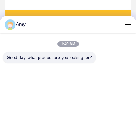
Στείλετε
Amy
1:40 AM
Good day, what product are you looking for?
Hunan Yibeinuo New Material Co., Ltd.
Amy@ybnceramic.com
86-15074879989
Αριθ. 2, οδός Qingyuan South, βιομηχανικό πάρκο Langli,
επαρχία Changsha, επαρχία Hunan