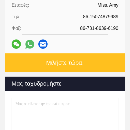
Επαφές:
Miss. Amy
Τηλ.:
86-15074879989
Φαξ:
86-731-8639-6190
Μιλήστε τώρα.
Μας ταχυδρομήστε