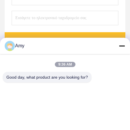
Στείλετε
Amy
9:36 AM
Good day, what product are you looking for?
Hunan Yibeinuo New Material Co., Ltd.
Amy@ybnceramic.com
86-15074879989
Αριθ. 2, οδός Qingyuan South, βιομηχανικό πάρκο Langli,
επαρχία Changsha, επαρχία Hunan