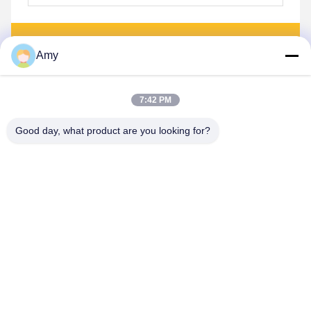
Στείλετε
Amy
7:42 PM
Good day, what product are you looking for?
Hunan Yibeinuo New Material Co., Ltd.
Amy@ybnceramic.com
86-15074879989
Αριθ. 2, οδός Qingyuan South, βιομηχανικό πάρκο Langli,
επαρχία Changsha, επαρχία Hunan