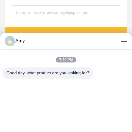
Στείλετε
Amy
7:20 PM
Good day, what product are you looking for?
Hunan Yibeinuo New Material Co., Ltd.
Amy@ybnceramic.com
86-15074879989
Αριθ. 2, οδός Qingyuan South, βιομηχανικό πάρκο Langli,
επαρχία Changsha, επαρχία Hunan