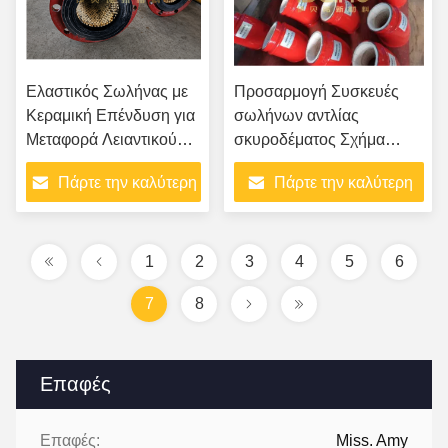
Ελαστικός Σωλήνας με
Προσαρμογή Συσκευές
Κεραμική Επένδυση για
σωλήνων αντλίας
Μεταφορά Λειαντικού
σκυροδέματος Σχήμα
Άμμου σε Λιμάνια
κεραμικού τόξου
Πάρτε την καλύτερη
Πάρτε την καλύτερη
τιμή
τιμή
1
2
3
4
5
6
7
8
Επαφές
Επαφές:
Miss. Amy