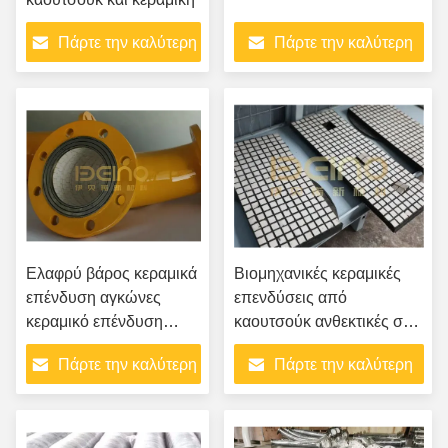
Πάρτε την καλύτερη
Πάρτε την καλύτερη
τιμή
τιμή
Ελαφρύ βάρος κεραμικά
Βιομηχανικές κεραμικές
επένδυση αγκώνες
επενδύσεις από
κεραμικό επένδυση
καουτσούκ ανθεκτικές στη
σωλήνα με ομαλό
συσκότιση
Πάρτε την καλύτερη
Πάρτε την καλύτερη
εσωτερικό τοίχωμα
τιμή
τιμή