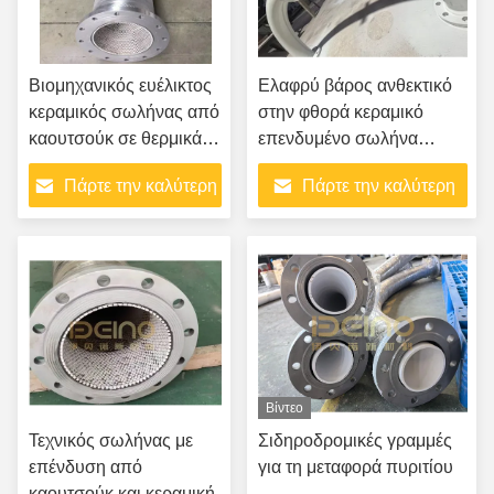
Βιομηχανικός ευέλικτος
Ελαφρύ βάρος ανθεκτικό
κεραμικός σωλήνας από
στην φθορά κεραμικό
καουτσούκ σε θερμικά
επενδυμένο σωλήνα
εργοστάσια
προσαρμοσμένο σε
Πάρτε την καλύτερη
Πάρτε την καλύτερη
προσαρμοσμένο μήκος για
την εξορυκτική βιομηχανία
τιμή
τιμή
Βίντεο
Τεχνικός σωλήνας με
Σιδηροδρομικές γραμμές
επένδυση από
για τη μεταφορά πυριτίου
καουτσούκ και κεραμική