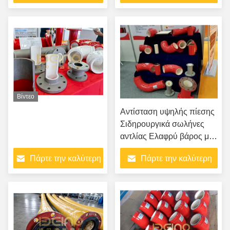
ηλεκτρικής ενέργειας
τιμή
τιμή
Βίντεο
Αντίσταση υψηλής πίεσης
Σιδηρουργικά σωλήνες
αντλίας Ελαφρύ βάρος με
κεραμικά
Πάρτε την καλύτερη
Πάρτε την καλύτερη
τιμή
τιμή