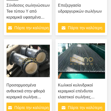
Σύνδεσεις σωληνώσεων
Επεξεργασία
Tee τύπου Y από
υδραργυρικών σωλήνων
κεραμικά υφασμένα
σύνθετα
Πάρτε την καλύτερη
Πάρτε την καλύτερη
τιμή
τιμή
Προσαρμοσμένα
Κωλικοί κυλινδρικοί
ανθεκτικά στην φθορά
κεραμικοί επένδυτοι
κεραμικά σωλήνα
ελαστικοί σωλήνες
κεραμικά επενδυμένα
ανθεκτικοί στην φθορά
Πάρτε την καλύτερη
Πάρτε την καλύτερη
λουριά για παραγωγή
κεραμικοί σωλήνες