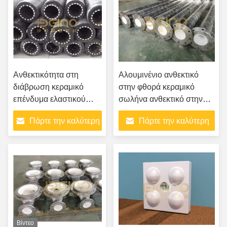
Ανθεκτικότητα στη
Αλουμινένιο ανθεκτικό
διάβρωση κεραμικό
στην φθορά κεραμικό
επένδυμα ελαστικού
σωλήνα ανθεκτικό στην
σωλήνα με
τριβή σωλήνα αγκώνες
Πάρτε την καλύτερη
Πάρτε την καλύτερη
πολυεπίπεδο καλώδιο
τιμή
τιμή
Βίντεο